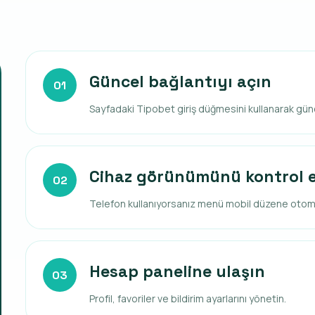
Güncel bağlantıyı açın
01
Sayfadaki Tipobet giriş düğmesini kullanarak gün
Cihaz görünümünü kontrol 
02
Telefon kullanıyorsanız menü mobil düzene otom
Hesap paneline ulaşın
03
Profil, favoriler ve bildirim ayarlarını yönetin.