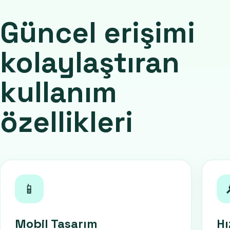
Güncel erişimi
kolaylaştıran
kullanım
özellikleri
📱
Mobil Tasarım
Hı