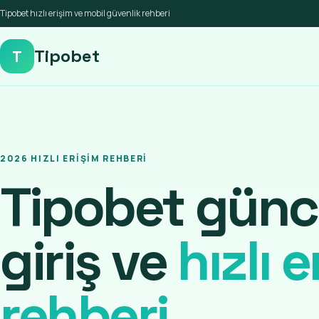
Tipobet hızlı erişim ve mobil güvenlik rehberi
Tipobet
T
2026 HIZLI ERIŞIM REHBERI
Tipobet günc
giriş ve
hızlı 
rehberi