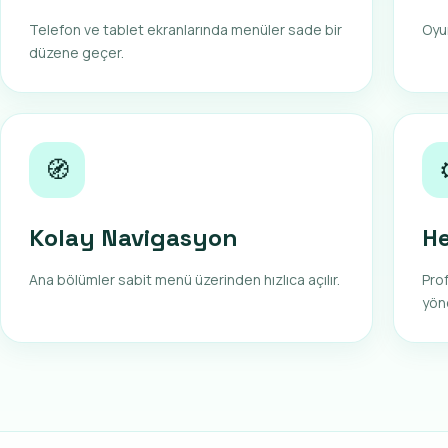
Telefon ve tablet ekranlarında menüler sade bir
Oyun
düzene geçer.
🧭
Kolay Navigasyon
He
Ana bölümler sabit menü üzerinden hızlıca açılır.
Prof
yöne