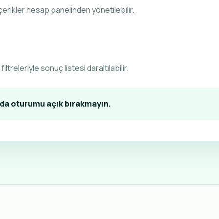
i içerikler hesap panelinden yönetilebilir.
ltreleriyle sonuç listesi daraltılabilir.
arda oturumu açık bırakmayın.