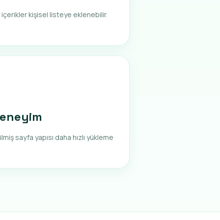
 içerikler kişisel listeye eklenebilir.
Deneyim
lmiş sayfa yapısı daha hızlı yükleme