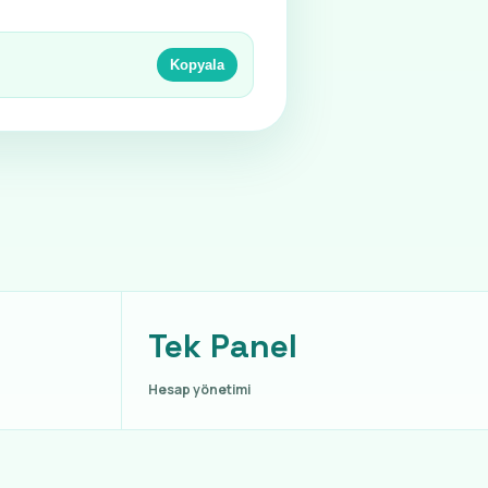
Kopyala
Tek Panel
Hesap yönetimi