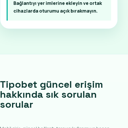
Bağlantıyı yer imlerine ekleyin ve ortak
cihazlarda oturumu açık bırakmayın.
Tipobet güncel erişim
hakkında sık sorulan
sorular