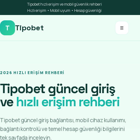
Tipobet hızlı erişim ve mobil güvenlik rehberi
Hızlı erişim • Mobil uyum • Hesap güvenliği
Tipobet
T
☰
2026 HIZLI ERIŞIM REHBERI
Tipobet güncel giriş
ve
hızlı erişim rehberi
Tipobet güncel giriş bağlantısı, mobil cihaz kullanımı,
bağlantı kontrolü ve temel hesap güvenliği bilgilerini
tek sayfada inceleyin.