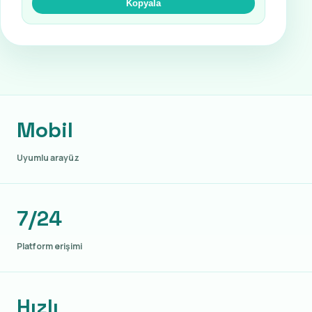
Kopyala
Mobil
Uyumlu arayüz
7/24
Platform erişimi
Hızlı