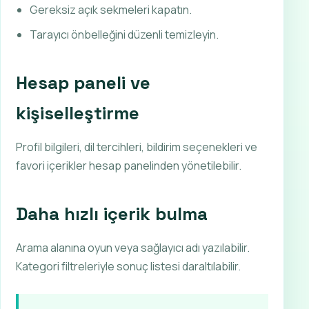
Gereksiz açık sekmeleri kapatın.
Tarayıcı önbelleğini düzenli temizleyin.
Hesap paneli ve
kişiselleştirme
Profil bilgileri, dil tercihleri, bildirim seçenekleri ve
favori içerikler hesap panelinden yönetilebilir.
Daha hızlı içerik bulma
Arama alanına oyun veya sağlayıcı adı yazılabilir.
Kategori filtreleriyle sonuç listesi daraltılabilir.