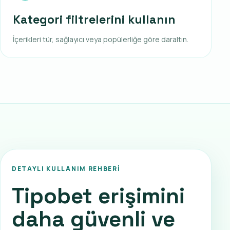
Kategori filtrelerini kullanın
İçerikleri tür, sağlayıcı veya popülerliğe göre daraltın.
DETAYLI KULLANIM REHBERI
Tipobet erişimini
daha güvenli ve