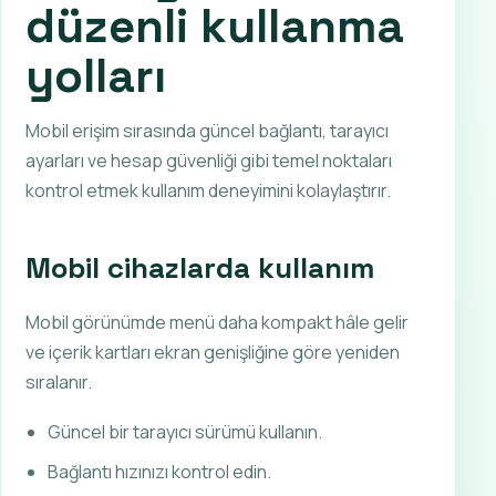
düzenli kullanma
yolları
Mobil erişim sırasında güncel bağlantı, tarayıcı
ayarları ve hesap güvenliği gibi temel noktaları
kontrol etmek kullanım deneyimini kolaylaştırır.
Mobil cihazlarda kullanım
Mobil görünümde menü daha kompakt hâle gelir
ve içerik kartları ekran genişliğine göre yeniden
sıralanır.
Güncel bir tarayıcı sürümü kullanın.
Bağlantı hızınızı kontrol edin.