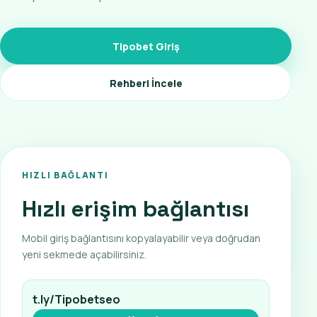
Tipobet Giriş
Rehberi İncele
HIZLI BAĞLANTI
Hızlı erişim bağlantısı
Mobil giriş bağlantısını kopyalayabilir veya doğrudan
yeni sekmede açabilirsiniz.
t.ly/Tipobetseo